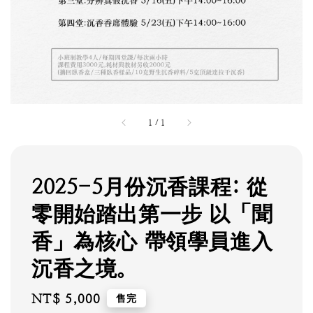
1
/
1
2025-5月份沉香課程: 從
零開始踏出第一步 以「聞
香」為核心 帶領學員進入
沉香之境。
Regular
NT$ 5,000
售完