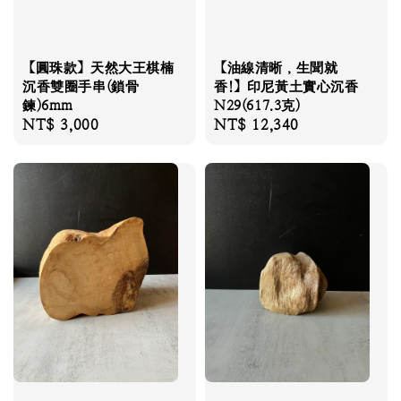
【圓珠款】天然大王棋楠
【油線清晰，生聞就
沉香雙圈手串(鎖骨
香!】印尼黃土實心沉香
鍊)6mm
N29(617.3克)
Regular
NT$ 3,000
Regular
NT$ 12,340
price
price