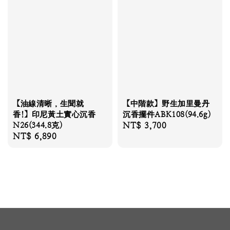
【油線清晰，生聞就
【中階款】野生加里曼丹
香!】印尼黃土實心沉香
沉香擺件ABK108(94.6g)
N26(344.8克)
Regular
NT$ 3,700
Regular
NT$ 6,890
price
price