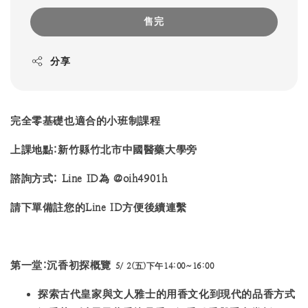
售完
分享
完全零基礎也適合的小班制課程
上課地點:新竹縣竹北市中國醫藥大學旁
諮詢方式: Line ID為 @oih4901h
請下單備註您的Line ID方便後續連繫
第一堂:沉香初探概覽
5/ 2(五)下午14:00~16:00
探索
古代皇家與文人雅士的用香文化
到現代的
品香方式