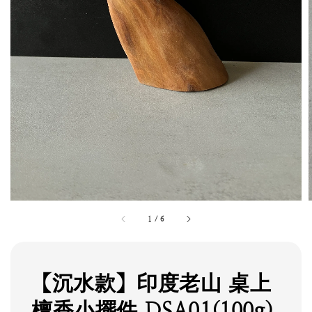
1
/
6
【沉水款】印度老山 桌上
檀香小擺件 DSA01(100g)