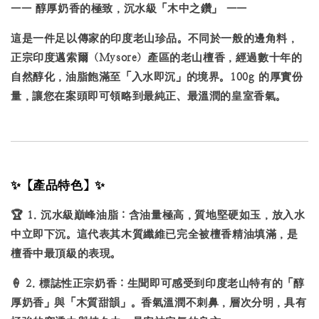
—— 醇厚奶香的極致，沉水級「木中之鑽」 ——
這是一件足以傳家的印度老山珍品。不同於一般的邊角料，
正宗印度邁索爾（Mysore）產區的老山檀香，經過數十年的
自然醇化，油脂飽滿至「入水即沉」的境界。100g 的厚實份
量，讓您在案頭即可領略到最純正、最溫潤的皇室香氣。
✨【產品特色】✨
🏆
1. 沉水級巔峰油脂：
含油量極高，質地堅硬如玉，放入水
中立即下沉。這代表其木質纖維已完全被檀香精油填滿，是
檀香中最頂級的表現。
🍦
2. 標誌性正宗奶香：
生聞即可感受到印度老山特有的「醇
厚奶香」與「木質甜韻」。香氣溫潤不刺鼻，層次分明，具有