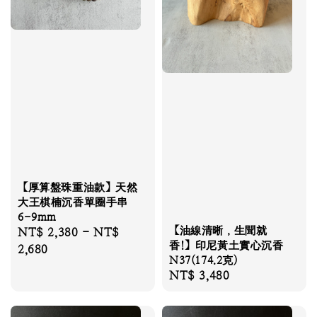
【厚算盤珠重油款】天然
大王棋楠沉香單圈手串
6-9mm
【油線清晰，生聞就
Regular
NT$ 2,380
-
NT$
香!】印尼黃土實心沉香
price
2,680
N37(174.2克)
Regular
NT$ 3,480
price