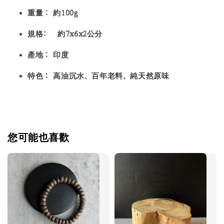
重量：
約
100g
規格: 約7x6x2公分
產地：
印度
特色：
高油沉水、百年老料、純天然原味
您可能也喜歡