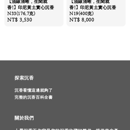
【油線清晰，生聞就
【油線清晰，生聞就
香!】印尼黃土實心沉香
香!】印尼黃土實心沉香
N33(176.7克)
N19(400克)
Regular
NT$ 3,530
Regular
NT$ 8,000
price
price
探索沉香
沉香看懂這邊就夠了
完整的沉香百科全書
關於我們