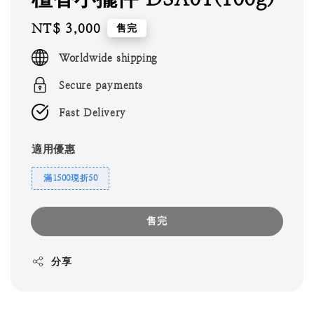
Regular
NT$ 3,000
售完
price
Worldwide shipping
Secure payments
Fast Delivery
適用優惠
滿1500現折50
售完
分享