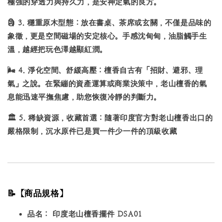
極強的穿透力與持久力，是安神定氣的良方。
🗿
3. 穩重原木型態：
放在書桌、茶席或玄關，不僅是品味的
象徵，更是空間磁場的安定核心。手感沈甸甸，油脂觸手生
溫，越經把玩色澤越顯紅潤。
🌬️
4. 淨化空間、舒緩高壓：
檀香自古有「招財、避邪、理
氣」之說。在緊繃的資產運算或商業決策中，老山檀香的氣
息能迅速平撫焦慮，助您恢復冷靜的判斷力。
🏛️
5. 稀缺資源，收藏首選：
隨著印度官方對老山檀香出口的
嚴格限制，沉水原件已是買一件少一件的頂級收藏
📝【商品規格】
品名：
印度老山檀香擺件 DSA01