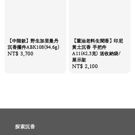
【中階款】野生加里曼丹
【重油老料生聞香】印尼
沉香擺件ABK108(94.6g)
黃土沉香 手把件
Regular
NT$ 3,700
A11(42.3克) 送收納袋/
展示架
price
Regular
NT$ 2,100
price
探索沉香