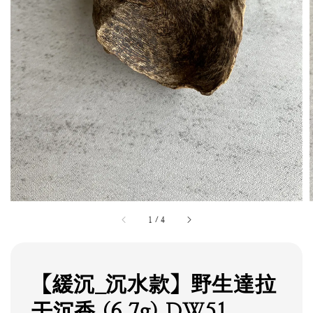
1
/
4
【緩沉_沉水款】野生達拉
干沉香 (6.7g) DW51