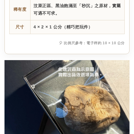
汶萊正區、黑油飽滿至「秒沉」之原材，實屬
稀有度
可遇不可求。
尺寸
4 × 2 × 1 公分（精巧把玩件）
🎈 比例尺參考：電子秤約 10 × 10 公分