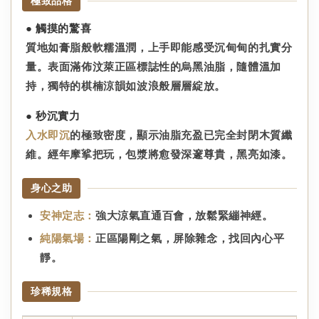
極致品格
● 觸摸的驚喜
質地如膏脂般軟糯溫潤，上手即能感受沉甸甸的扎實分
量。表面滿佈汶萊正區標誌性的烏黑油脂，隨體溫加
持，獨特的棋楠涼韻如波浪般層層綻放。
● 秒沉實力
入水即沉
的極致密度，顯示油脂充盈已完全封閉木質纖
維。經年摩挲把玩，包漿將愈發深邃尊貴，黑亮如漆。
身心之助
安神定志：
強大涼氣直通百會，放鬆緊繃神經。
純陽氣場：
正區陽剛之氣，屏除雜念，找回內心平
靜。
珍稀規格