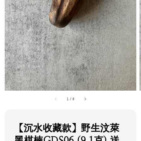
1
/
5
【沉水收藏款】野生汶萊
黑棋楠GDS06 (9.1克) 送