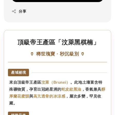
分享
頂級帝王產區「汶萊黑棋楠」
🏺 稀世瑰寶 · 秒沉級別 🏺
產域祕境
來自頂級帝王產區
汶萊（Brunei）
。此地土壤富含特
殊礦物質，孕育出冠絕星洲的
蛇皮紋黑油
，香氣兼具
醇
厚蘭花蜜韻
與
高亢透骨的冰涼感
，層次多變，罕見收
藏。