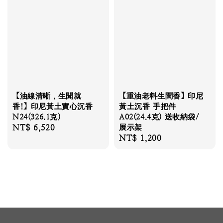
【油線清晰，生聞就
【重油老料生聞香】印尼
香!】印尼黃土實心沉香
黃土沉香 手把件
N24(326.1克)
A02(24.4克) 送收納袋/
Regular
NT$ 6,520
展示架
Regular
NT$ 1,200
price
price