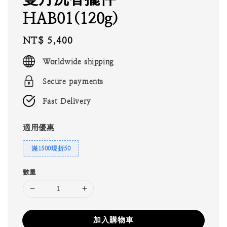
HAB01(120g)
Regular
NT$ 5,400
price
Worldwide shipping
Secure payments
Fast Delivery
適用優惠
滿1500現折50
數量
加入購物車