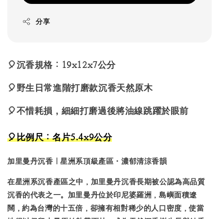
分享
🎈沉香規格：19x12x7公分
🎈野生日常進階打磨款沉香天然原木
🎈不惜耗損，細細打磨過後將
油線跳躍於眼前
🎈
比例尺：名片5.4x9公分
加里曼丹沉香｜星洲系頂級產區・濃郁清涼香韻
在星洲系沉香產區之中，
加里曼丹沉香
長期被公認為高品質
沉香的代表之一。加里曼丹位於印尼婆羅洲，島嶼面積遼
闊，約為台灣的十五倍，卻擁有相對稀少的人口密度，使當