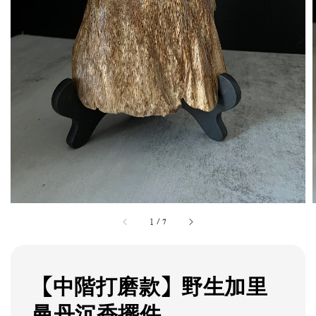
1
/
7
【中階打磨款】野生加里
曼丹沉香擺件