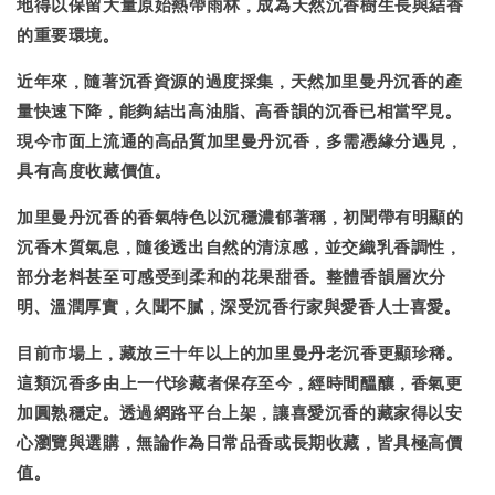
地得以保留大量原始熱帶雨林，成為天然沉香樹生長與結香
的重要環境。
近年來，隨著沉香資源的過度採集，
天然加里曼丹沉香的產
量快速下降
，能夠結出高油脂、高香韻的沉香已相當罕見。
現今市面上流通的高品質加里曼丹沉香，多需憑緣分遇見，
具有高度收藏價值。
加里曼丹沉香的香氣特色
以沉穩濃郁著稱，初聞帶有明顯的
沉香木質氣息，隨後透出自然的清涼感，並交織
乳香調性
，
部分老料甚至可感受到
柔和的花果甜香
。整體香韻層次分
明、溫潤厚實，久聞不膩，深受沉香行家與愛香人士喜愛。
目前市場上，
藏放三十年以上的加里曼丹老沉香
更顯珍稀。
這類沉香多由上一代珍藏者保存至今，經時間醞釀，香氣更
加圓熟穩定。透過網路平台上架，讓喜愛沉香的藏家得以安
心瀏覽與選購，無論作為日常品香或長期收藏，皆具極高價
值。