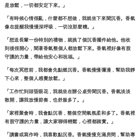
是放鬆，一切都安定下來。
」
「有時候心情很亂，什麼都不想做，我就坐下來聞沉香。香氣
像在提醒我
慢慢深呼吸
，一切沒那麼糟。」
「
想送長輩一份特別的禮物，就挑了個沉香擺件給他
。他收
到後很開心，聞著香氣整個人都放鬆下來。香氣裡好像有股
守護的力量，帶給他安心和祝福。」
「每次冥想前，我都會先點燃沉香。
香氣慢慢彌漫，幫助我靜
下心來
，整個人感覺放鬆。」
「工作忙到頭昏眼花，我就坐在辦公桌旁聞沉香。
香氣淡淡
散開，讓我放慢節奏
，也舒服多了。」
「家裡聚會時，我會點沉香，整個空間氣氛柔和多了。
香氣裡
有股守護的力量
，讓大家聊得輕鬆，心裡都踏實。」
「讀書或寫作時，我喜歡點沉香。香氣慢慢充滿房間，
幫助專