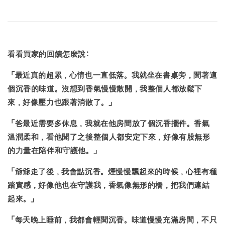
看看買家的回饋怎麼說:
「最近真的超累，心情也一直低落。我就坐在書桌旁，聞著這
個沉香的味道。沒想到
香氣慢慢散開
，我整個人都放鬆下
來，好像壓力也跟著消散了。」
「
爸最近需要多休息，我就在他房間放了個沉香擺件
。香氣
溫潤柔和，看他聞了之後整個人都安定下來，好像有股無形
的力量在陪伴和守護他。」
「爺爺走了後，我會點沉香。煙慢慢飄起來的時候，
心裡有種
踏實感，好像他也在守護我
，香氣像無形的橋，把我們連結
起來。」
「每天晚上睡前，我都會輕聞沉香。味道慢慢充滿房間，
不只