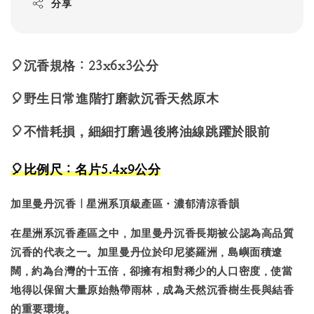
分享
🎈沉香規格：23x6x3公分
🎈野生日常進階打磨款沉香天然原木
🎈不惜耗損，細細打磨過後將
油線跳躍於眼前
🎈
比例尺：名片5.4x9公分
加里曼丹沉香｜星洲系頂級產區・濃郁清涼香韻
在星洲系沉香產區之中，
加里曼丹沉香
長期被公認為高品質
沉香的代表之一。加里曼丹位於印尼婆羅洲，島嶼面積遼
闊，約為台灣的十五倍，卻擁有相對稀少的人口密度，使當
地得以保留大量原始熱帶雨林，成為天然沉香樹生長與結香
的重要環境。