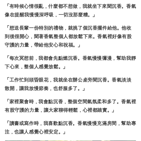
「有時候心情很亂，什麼都不想做，我就坐下來聞沉香。香氣
像在提醒我
慢慢深呼吸
，一切沒那麼糟。」
「
想送長輩一份特別的禮物，就挑了個沉香擺件給他
。他收
到後很開心，聞著香氣整個人都放鬆下來。香氣裡好像有股
守護的力量，帶給他安心和祝福。」
「每次冥想前，我都會先點燃沉香。
香氣慢慢彌漫，幫助我靜
下心來
，整個人感覺放鬆。」
「工作忙到頭昏眼花，我就坐在辦公桌旁聞沉香。
香氣淡淡
散開，讓我放慢節奏
，也舒服多了。」
「家裡聚會時，我會點沉香，整個空間氣氛柔和多了。
香氣裡
有股守護的力量
，讓大家聊得輕鬆，心裡都踏實。」
「讀書或寫作時，我喜歡點沉香。香氣慢慢充滿房間，
幫助專
注，也讓人感覺心裡安定。
」