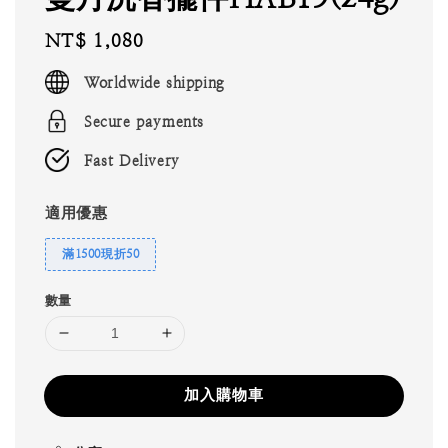
Regular
NT$ 1,080
price
Worldwide shipping
Secure payments
Fast Delivery
適用優惠
滿1500現折50
數量
加入購物車