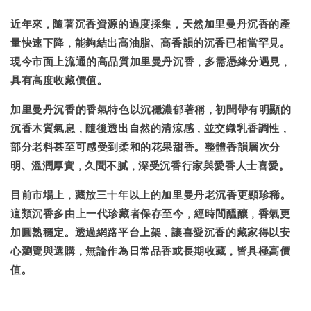
近年來，隨著沉香資源的過度採集，
天然加里曼丹沉香的產
量快速下降
，能夠結出高油脂、高香韻的沉香已相當罕見。
現今市面上流通的高品質加里曼丹沉香，多需憑緣分遇見，
具有高度收藏價值。
加里曼丹沉香的香氣特色
以沉穩濃郁著稱，初聞帶有明顯的
沉香木質氣息，隨後透出自然的清涼感，並交織
乳香調性
，
部分老料甚至可感受到
柔和的花果甜香
。整體香韻層次分
明、溫潤厚實，久聞不膩，深受沉香行家與愛香人士喜愛。
目前市場上，
藏放三十年以上的加里曼丹老沉香
更顯珍稀。
這類沉香多由上一代珍藏者保存至今，經時間醞釀，香氣更
加圓熟穩定。透過網路平台上架，讓喜愛沉香的藏家得以安
心瀏覽與選購，無論作為日常品香或長期收藏，皆具極高價
值。