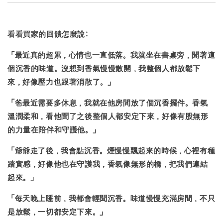
看看買家的回饋怎麼說:
「最近真的超累，心情也一直低落。我就坐在書桌旁，聞著這
個沉香的味道。沒想到
香氣慢慢散開
，我整個人都放鬆下
來，好像壓力也跟著消散了。」
「
爸最近需要多休息，我就在他房間放了個沉香擺件
。香氣
溫潤柔和，看他聞了之後整個人都安定下來，好像有股無形
的力量在陪伴和守護他。」
「爺爺走了後，我會點沉香。煙慢慢飄起來的時候，
心裡有種
踏實感，好像他也在守護我
，香氣像無形的橋，把我們連結
起來。」
「每天晚上睡前，我都會輕聞沉香。味道慢慢充滿房間，
不只
是放鬆，一切都安定下來。
」