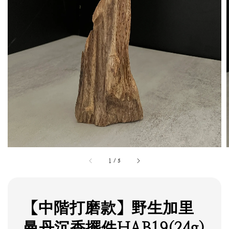
1
/
5
【中階打磨款】野生加里
曼丹沉香擺件HAB19(24g)