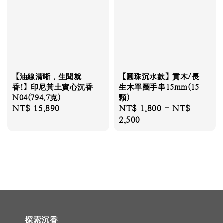
【油線清晰，生聞就
【圓珠沉水款】貢木/長
香!】印尼黃土實心沉香
生木單圈手串15mm(15
N04(794.7克)
顆)
Regular
NT$ 15,890
Regular
NT$ 1,800
-
NT$
price
price
2,500
探索沉香