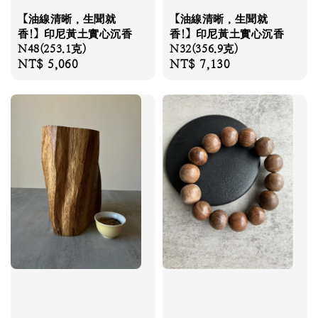
【油線清晰，生聞就
【油線清晰，生聞就
香!】印尼黃土實心沉香
香!】印尼黃土實心沉香
N48(253.1克)
N32(356.9克)
Regular
NT$ 5,060
Regular
NT$ 7,130
price
price