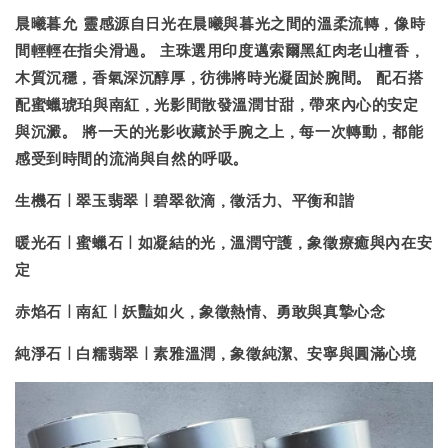
晨曦暮允
靈感源自日光在晨曦與暮光之間的溫柔流轉，像時
間輕輕在指尖滑過。 主珠選用印度邁索爾黑紅肉老山檀香，
木質沉穩，香氣深沉醇厚，彷彿將時光凝固於腕間。 配石搭
配蜜蠟琥珀與南紅，光影間散發溫潤甘甜，帶來內心的安定
與沉澱。 將一天的光影收藏於手腕之上，每一次轉動，都能
感受到時間的流淌與自然的呼吸。
生機石｜翠玉翡翠｜
碧翠欲滴，徵活力、平衡和諧
暖光石｜蜜蠟石｜
如凝結的光，溫潤守護，象徵療癒與內在安
定
赤焰石｜南紅｜
妖豔如火，象徵熱情、勇敢與真摯心念
純淨石｜白糯翡翠
｜素雅溫潤，象徵純潔、安寧與圓滿心境