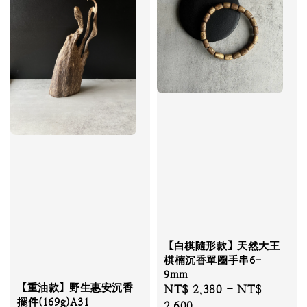
【白棋隨形款】天然大王
棋楠沉香單圈手串6-
9mm
【重油款】野生惠安沉香
Regular
NT$ 2,380
-
NT$
擺件(169g)A31
price
2,600