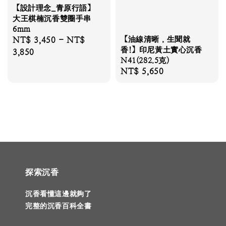
【設計理念_青原行語】
大王棋楠沉香雙圈手串
6mm
【油線清晰，生聞就
Regular
NT$ 3,450
-
NT$
香!】印尼黃土實心沉香
price
3,850
N41(282.5克)
Regular
NT$ 5,650
price
探索沉香
沉香看懂這邊就夠了
完整的沉香百科全書