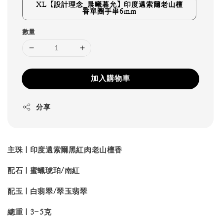
XL【設計理念_晨曦暮允】印度邁索爾老山檀
香單圈手串6mm
數量
加入購物車
分享
主珠｜印度邁索爾黑紅肉老山檀香
配石｜蜜蠟琥珀/南紅
配玉｜白翡翠/翠玉翡翠
總重
｜
3
-5
克