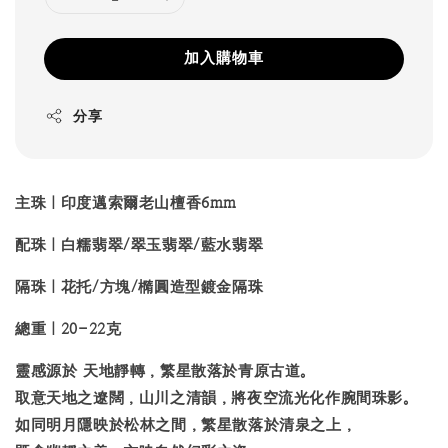
加入購物車
分享
主珠｜印度邁索爾老山檀香6mm
配珠｜白糯翡翠/翠玉翡翠/藍水翡翠
隔珠｜花托/方塊/橢圓造型
鍍金隔珠
總重
｜
20-22
克
靈感源於
天地靜轉，繁星散落於青原古道
。
取意天地之遼闊，山川之清韻，將夜空流光化作腕間珠影。
如同明月隱映於松林之間，繁星散落於清泉之上，