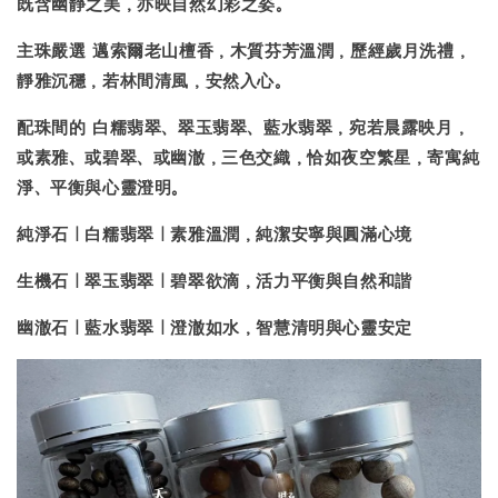
既含幽靜之美，亦映自然幻彩之姿。
主珠嚴選
邁索爾老山檀香
，木質芬芳溫潤，歷經歲月洗禮，
靜雅沉穩，若林間清風，安然入心。
配珠間的
白糯翡翠、翠玉翡翠、藍水翡翠
，宛若晨露映月，
或素雅、或碧翠、或幽澈，三色交織，恰如夜空繁星，寄寓純
淨、平衡與心靈澄明。
純淨石｜白糯翡翠
｜素雅溫潤，純潔安寧與圓滿心境
生機石｜翠玉翡翠
｜碧翠欲滴，活力平衡與自然和諧
幽澈石｜藍水翡翠
｜澄澈如水，智慧清明與心靈安定