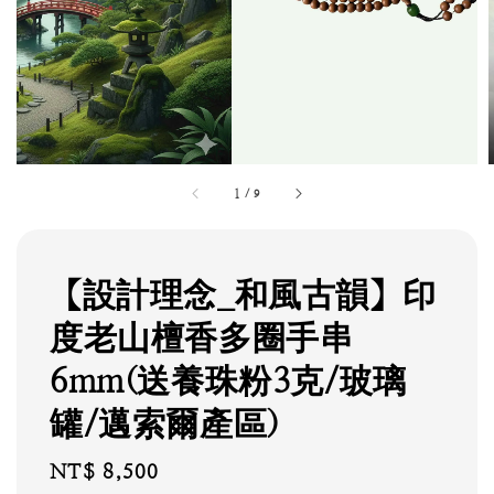
1
/
9
【設計理念_和風古韻】印
度老山檀香多圈手串
6mm(送養珠粉3克/玻璃
罐/邁索爾產區)
Regular
NT$ 8,500