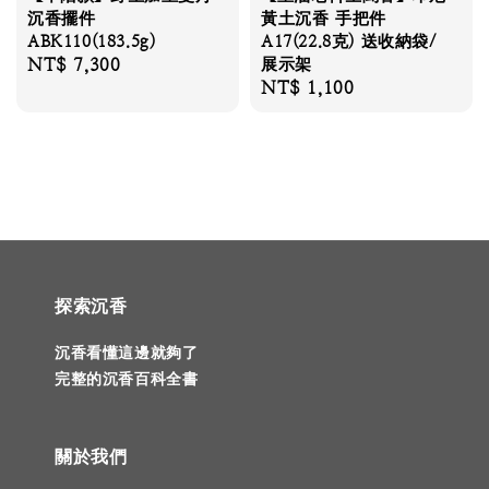
沉香擺件
黃土沉香 手把件
ABK110(183.5g)
A17(22.8克) 送收納袋/
Regular
NT$ 7,300
展示架
Regular
NT$ 1,100
price
price
探索沉香
沉香看懂這邊就夠了
完整的沉香百科全書
關於我們