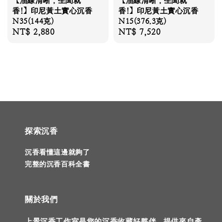
【油線清晰，生聞就
【油線清晰，生聞就
香!】印尼黃土實心沉香
香!】印尼黃土實心沉香
N35(144克)
N15(376.3克)
Regular
NT$ 2,880
Regular
NT$ 7,520
price
price
探索沉香
沉香看懂這邊就夠了
完整的沉香百科全書
關於我們
上景沉香工作室是您的沉香收藏好夥伴。提供來自產