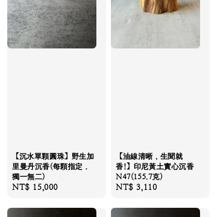
【沉水單顆圓珠】野生加
【油線清晰，生聞就
里曼丹沉香(每顆指定．
香!】印尼黃土實心沉香
獨一無二)
N47(155.7克)
Regular
NT$ 15,000
Regular
NT$ 3,110
price
price