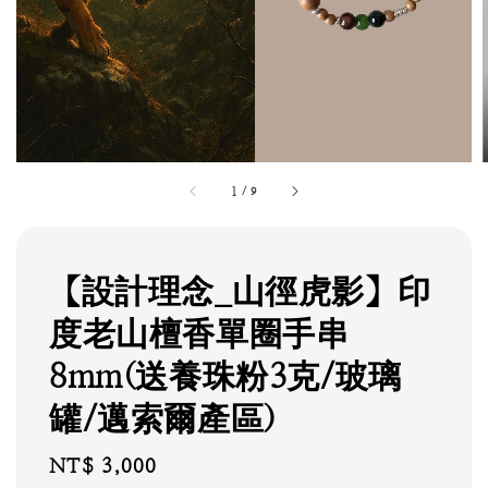
1
/
9
【設計理念_山徑虎影】印
度老山檀香單圈手串
8mm(送養珠粉3克/玻璃
罐/邁索爾產區)
Regular
NT$ 3,000