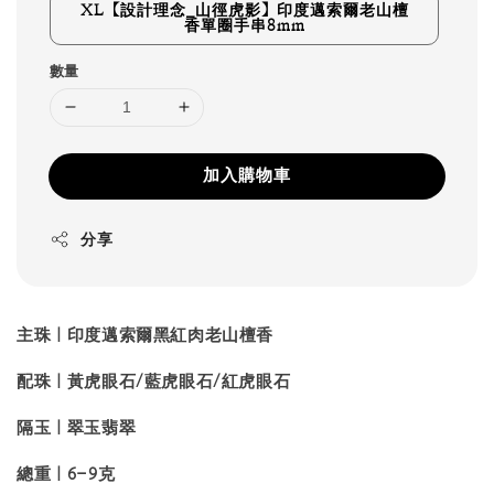
XL【設計理念_山徑虎影】印度邁索爾老山檀
香單圈手串8mm
數量
加入購物車
分享
主珠｜印度邁索爾黑紅肉老山檀香
配珠｜黃虎眼石/藍虎眼石/紅虎眼石
隔玉｜翠玉翡翠
總重
｜
6
-9
克