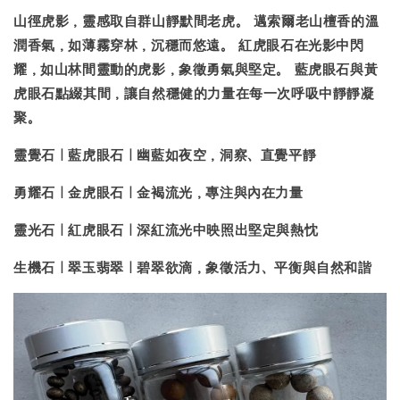
山徑虎影，
靈感取自群山靜默間老虎。 邁索爾老山檀香的溫
潤香氣，如薄霧穿林，沉穩而悠遠。 紅虎眼石在光影中閃
耀，如山林間靈動的虎影，象徵勇氣與堅定。 藍虎眼石與黃
虎眼石點綴其間，讓自然穩健的力量在每一次呼吸中靜靜凝
聚。
靈覺石｜藍虎眼石
｜幽藍如夜空，洞察、直覺平靜
勇耀石｜金虎眼石
｜金褐流光，專注與內在力量
靈光石｜紅虎眼石｜
深紅流光中映照出堅定與熱忱
生機石｜翠玉翡翠｜
碧翠欲滴，象徵活力、平衡與自然和諧