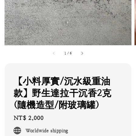
1
/
6
【小料厚實/沉水級重油
款】野生達拉干沉香2克
(隨機造型/附玻璃罐)
Regular
NT$ 2,000
price
Worldwide shipping