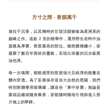
方寸之間 ‧ 香韻萬千
達拉干沉香，以其獨特的甘甜涼韻被喻為星洲系的
巔峰之作。這款 2 克的精華件，選用野生老料中油
脂最為厚實、密度最高的部位。雖然體積纖小，卻
凝聚了數百年雨林的靈氣，呈現出深邃的沉水級黑
油色澤。
每一次嗅聞，都能感受到那股強大且純淨的能量在
體內穿透。為了妥善保存這份大自然的恩賜，我們
特別附贈專用玻璃罐，讓這份「掌中珍寶」無論是
案頭品鑑或隨身佩香，皆能隨時隨地引領妳進入那
片無上的寧靜。