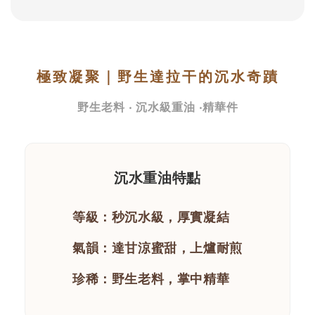
極致凝聚｜野生達拉干的沉水奇蹟
野生老料 ‧ 沉水級重油 ‧精華件
沉水重油特點
等級：秒沉水級，厚實凝結
氣韻：達甘涼蜜甜，上爐耐煎
珍稀：野生老料，掌中精華