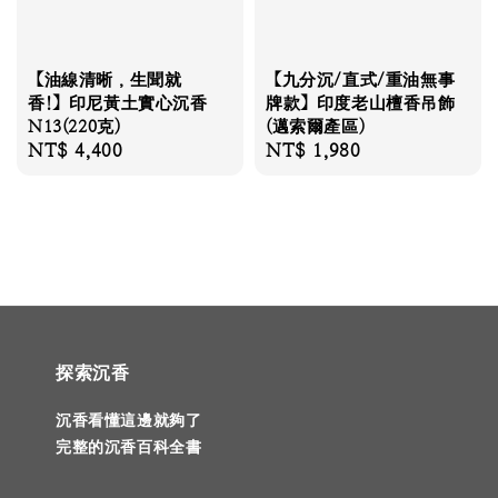
【油線清晰，生聞就
【九分沉/直式/重油無事
香!】印尼黃土實心沉香
牌款】印度老山檀香吊飾
N13(220克)
(邁索爾產區)
Regular
NT$ 4,400
Regular
NT$ 1,980
price
price
探索沉香
沉香看懂這邊就夠了
完整的沉香百科全書