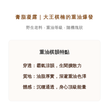
膏脂凝露｜大王棋楠的重油爆發
野生老料 ‧ 重油等級 ‧ 隨機塊狀
重油棋韻特點
穿透：霸氣涼韻，生聞擴散力
質地：油脂厚實，深邃重油色澤
體感：沉穩通透，身心頂級能量