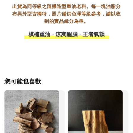
出貨為同等級之隨機造型重油老料。每一塊油脂分
布與外型皆獨特，照片僅供色澤等級參考，請以收
到的實品緣分為準。
棋楠重油 ‧ 涼爽醒腦 ‧ 王者氣韻
您可能也喜歡