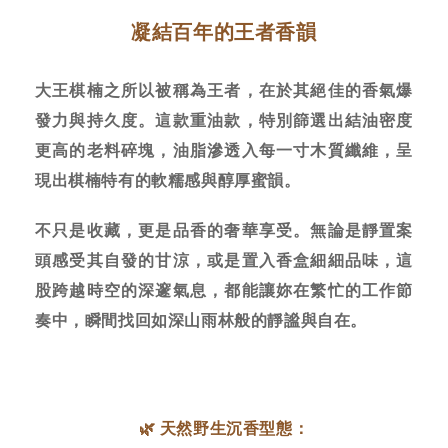
凝結百年的王者香韻
大王棋楠之所以被稱為王者，在於其絕佳的香氣爆
發力與持久度。這款重油款，特別篩選出結油密度
更高的老料碎塊，油脂滲透入每一寸木質纖維，呈
現出棋楠特有的軟糯感與醇厚蜜韻。
不只是收藏，更是品香的奢華享受。無論是靜置案
頭感受其自發的甘涼，或是置入香盒細細品味，這
股跨越時空的深邃氣息，都能讓妳在繁忙的工作節
奏中，瞬間找回如深山雨林般的靜謐與自在。
🌿 天然野生沉香型態：