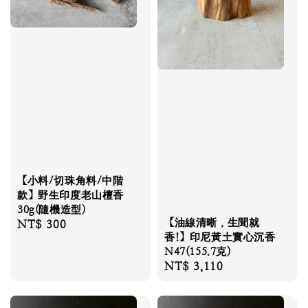
【小料/切珠角料/中階
款】野生印度老山檀香
30g(隨機造型)
【油線清晰，生聞就
Regular
NT$ 300
香!】印尼黃土實心沉香
price
N47(155.7克)
Regular
NT$ 3,110
price