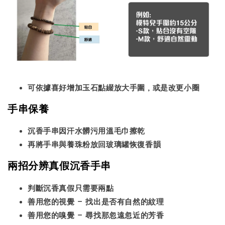
可依據喜好增加玉石點綴放大手圍，或是改更小圈
手串保養
沉香手串因汗水髒污用溫毛巾擦乾
再將手串與養珠粉放回玻璃罐恢復香韻
兩招分辨真假沉香手串
判斷沉香真假只需要兩點
善用您的視覺 - 找出是否有自然的紋理
善用您的嗅覺 - 尋找那忽遠忽近的芳香