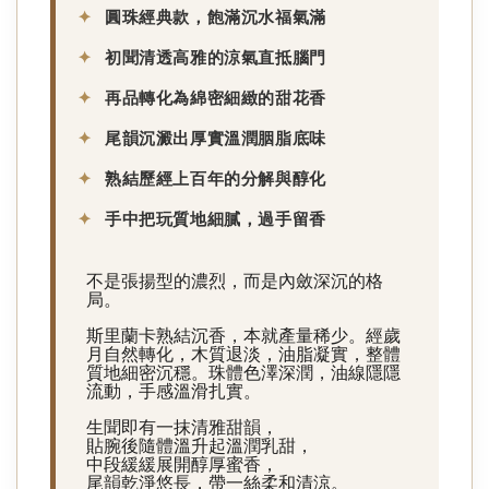
圓珠經典款，飽滿沉水
福氣滿
初聞清透高雅的
涼氣
直抵腦門
再品轉化為綿密細緻的
甜花香
尾韻沉澱出厚實溫潤胭脂
底味
熟結歷經上百年的分解與醇化
手中把玩
質地細膩，過手留香
Gemini 說了
不是張揚型的濃烈，而是內斂深沉的格
局。
斯里蘭卡熟結沉香，本就產量稀少。經歲
月自然轉化，木質退淡，油脂凝實，整體
質地細密沉穩。珠體色澤深潤，油線隱隱
流動，手感溫滑扎實。
生聞即有一抹清雅甜韻，
貼腕後隨體溫升起溫潤乳甜，
中段緩緩展開醇厚蜜香，
尾韻乾淨悠長，帶一絲柔和清涼。