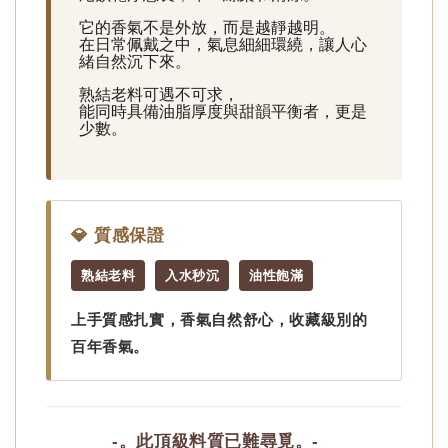
它的香氣不是外放，而是越靜越明。
在日常佩戴之中，氣息細細環繞，讓人心
緒自然沉下來。
熟結老料可遇不可求，
能同時具備油脂厚度與甜韻平衡者，更是
少數。
💎 質感保證
熟結老料
入水秒沉
油性飽滿
上手質感扎實，香氣
自然舒心
，收藏級別的
百年香氣。
-。此頂級料質已難尋覓。-