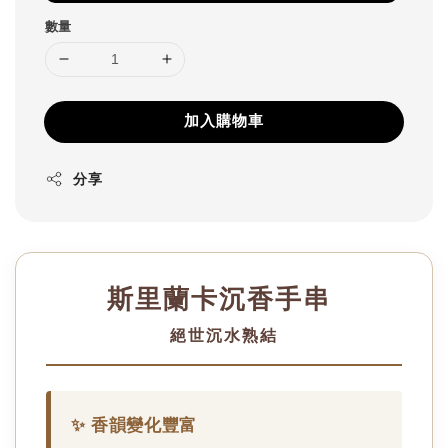
數量
加入購物車
分享
斯里蘭卡沉香手串
絕世沉水熟結
✨ 香韻變化豐富