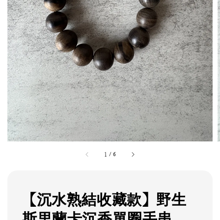
1
/
6
【沉水熟結收藏款】野生
斯里蘭卡沉香單圈手串