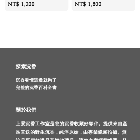
Regular
NT$ 1,200
Regular
NT$ 1,800
price
price
探索沉香
沉香看懂這邊就夠了
完整的沉香百科全書
關於我們
上景沉香工作室是您的沉香收藏好夥伴。提供來自產
區直送的野生沉香，純淨原始，由專業鏡頭拍攝。無