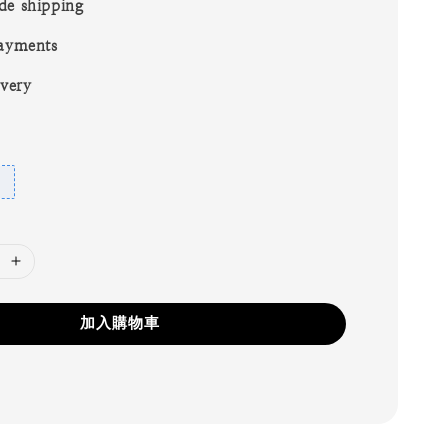
de shipping
ayments
ivery
加入購物車