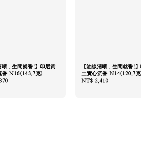
清晰，生聞就香!】印尼黃
【油線清晰，生聞就香!】
 N16(143.7克)
土實心沉香 N14(120.7克
870
Regular
NT$ 2,410
price