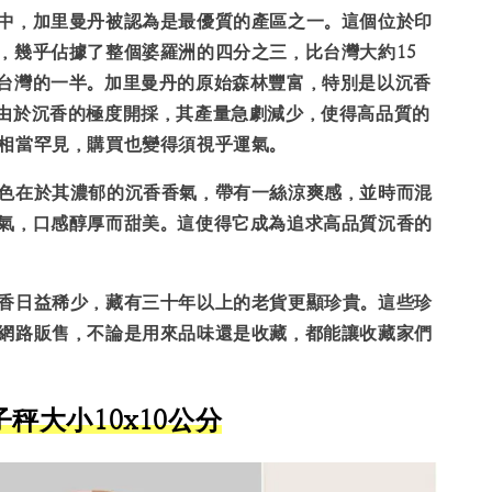
中，加里曼丹被認為是最優質的產區之一。這個位於印
，幾乎佔據了整個婆羅洲的四分之三，比台灣大約15
台灣的一半。加里曼丹的原始森林豐富，特別是以沉香
由於沉香的極度開採，其產量急劇減少，使得高品質的
相當罕見，購買也變得須視乎運氣。
色在於其濃郁的沉香香氣，帶有一絲涼爽感，並時而混
氣，口感醇厚而甜美。這使得它成為追求高品質沉香的
香日益稀少，藏有三十年以上的老貨更顯珍貴。這些珍
網路販售，不論是用來品味還是收藏，都能讓收藏家們
秤大小10x10公分