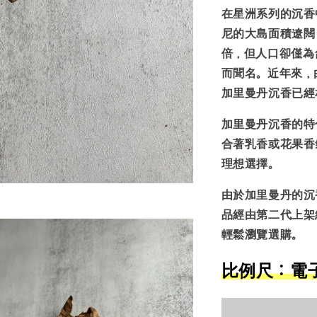
在星洲系列的沉香
尼的大島面積遼闊
倍，但人口卻僅為
而聞名。近年來，
加里曼丹沉香已經
加里曼丹沉香的特
合著乳香或花果香
理想選擇。
由於加里曼丹的沉
品經由第二代上架
輕鬆瀏覽選購。
比例尺：電子