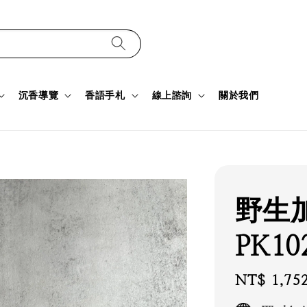
沉香導覽
香語手札
線上諮詢
關於我們
野生
PK10
Regular
NT$ 1,75
price