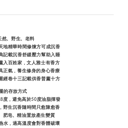
天然、野生、老料
經天地精華時間修煉方可成沉香
書典記載沉香舒緩壓力幫助入睡
室薰入百姓家，文人雅士有香方
香具正氣，養生修身的身心香療
華嚴經卷十三記載供香普薰十方
擺的存放方式
28度，避免高於50度油脂揮發
，野生沉香隨時間只愈陳愈香
、肥皂、精油置放產生變質
熱水，過高溫度會對香體破壞