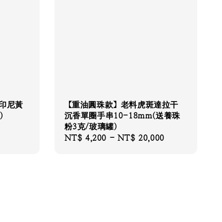
印尼黃
【重油圓珠款】老料虎斑達拉干
)
沉香單圈手串10-18mm(送養珠
粉3克/玻璃罐)
Regular
NT$ 4,200
-
NT$ 20,000
price