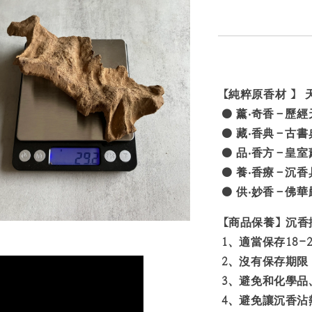
【純粹原香材
】
● 薰‧奇香－歷
● 藏‧香典－古
● 品‧香方－皇
● 養‧香療－沉
● 供‧妙香－佛
【商品保養】沉香
1、適當保存18-
2、沒有保存期限
3、避免和化學品
4、避免讓沉香沾