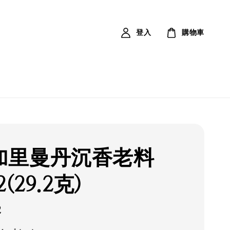
登入
購物車
加里曼丹沉香老料
2(29.2克)
2