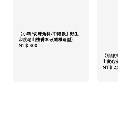
【小料/切珠角料/中階款】野生
印度老山檀香30g(隨機造型)
Regular
NT$ 300
price
【油線
土實心沉香
Regular
NT$ 2,
price