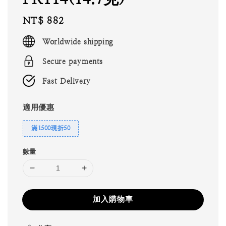
Regular
NT$ 882
price
Worldwide shipping
Secure payments
Fast Delivery
適用優惠
滿1500現折50
數量
加入購物車