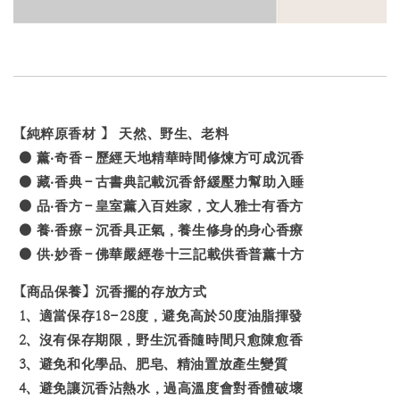
【純粹原香材
】
天然、野生、老料
● 薰‧奇香－歷經天地精華時間修煉方可成沉香
● 藏‧香典－古書典記載沉香舒緩壓力幫助入睡
● 品‧香方－皇室薰入百姓家，文人雅士有香方
● 養‧香療－沉香具正氣，養生修身的身心香療
● 供‧妙香－佛華嚴經卷十三記載供香普薰十方
【商品保養】沉香擺的存放方式
1、適當保存18-28度，避免高於50度油脂揮發
2、沒有保存期限，野生沉香隨時間只愈陳愈香
3、避免和化學品、肥皂、精油置放產生變質
4、避免讓沉香沾熱水，過高溫度會對香體破壞