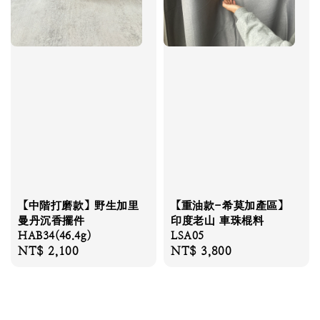
【中階打磨款】野生加里
【重油款-希莫加產區】
曼丹沉香擺件
印度老山 車珠棍料
HAB34(46.4g)
LSA05
Regular
NT$ 2,100
Regular
NT$ 3,800
price
price