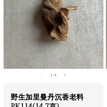
1
/
6
野生加里曼丹沉香老料
PK114(14.7克)