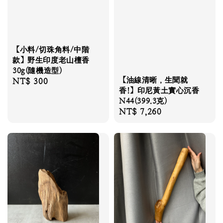
【小料/切珠角料/中階
款】野生印度老山檀香
30g(隨機造型)
【油線清晰，生聞就
Regular
NT$ 300
香!】印尼黃土實心沉香
price
N44(399.3克)
Regular
NT$ 7,260
price