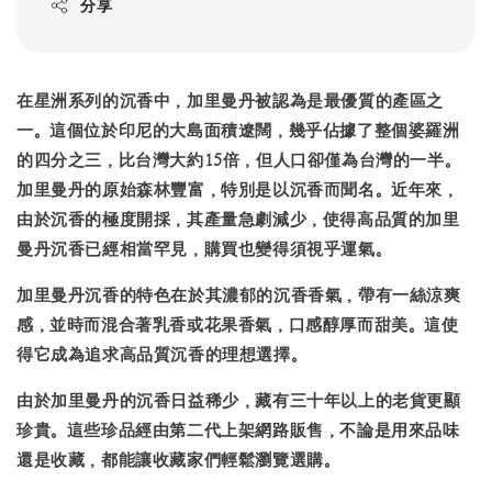
分享
在星洲系列的沉香中，加里曼丹被認為是最優質的產區之
一。這個位於印尼的大島面積遼闊，幾乎佔據了整個婆羅洲
的四分之三，比台灣大約15倍，但人口卻僅為台灣的一半。
加里曼丹的原始森林豐富，特別是以沉香而聞名。近年來，
由於沉香的極度開採，其產量急劇減少，使得高品質的加里
曼丹沉香已經相當罕見，購買也變得須視乎運氣。
加里曼丹沉香的特色在於其濃郁的沉香香氣，帶有一絲涼爽
感，並時而混合著乳香或花果香氣，口感醇厚而甜美。這使
得它成為追求高品質沉香的理想選擇。
由於加里曼丹的沉香日益稀少，藏有三十年以上的老貨更顯
珍貴。這些珍品經由第二代上架網路販售，不論是用來品味
還是收藏，都能讓收藏家們輕鬆瀏覽選購。