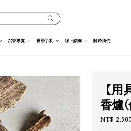
沉香導覽
香語手札
線上諮詢
關於我們
【用
香爐(
Sale
NT$ 2,50
price