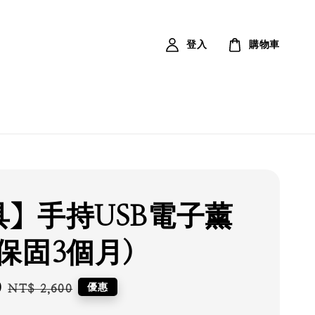
登入
購物車
具】手持USB電子薰
保固3個月)
0
Regular
優惠
NT$ 2,600
price