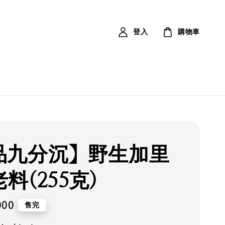
登入
購物車
品九分沉】野生加里
料(255克)
000
售完