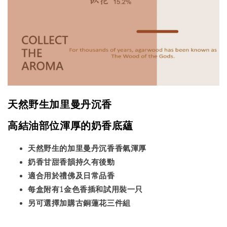
天然野生加里曼丹沉香
高結油部位渾厚的奶香底蘊
天然野生的加里曼丹沉香香氣渾厚
奶香甘甜香韻持久有後勁
適合用於禮佛及日常品香
每盒附有1金色香插和試用裝一只
另可選擇加購古銅蓮花三件組