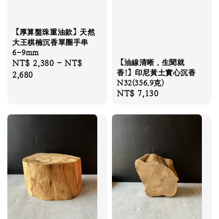
【厚算盤珠重油款】天然
大王棋楠沉香單圈手串
6-9mm
【油線清晰，生聞就
Regular
NT$ 2,380
-
NT$
香!】印尼黃土實心沉香
price
2,680
N32(356.9克)
Regular
NT$ 7,130
price