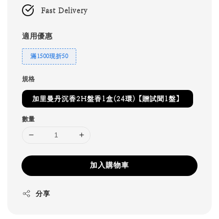
Fast Delivery
適用優惠
滿1500現折50
規格
加里曼丹沉香2H盤香1盒(24環)【贈試聞1盤】
數量
加入購物車
分享