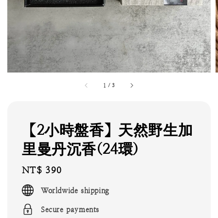
1
/
3
【2小時盤香】天然野生加
里曼丹沉香(24環)
Regular
NT$ 390
price
Worldwide shipping
Secure payments