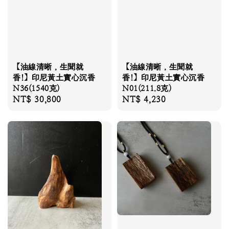
【油線清晰，生聞就
【油線清晰，生聞就
香!】印尼黃土實心沉香
香!】印尼黃土實心沉香
N36(1540克)
N01(211.8克)
Regular
NT$ 30,800
Regular
NT$ 4,230
price
price