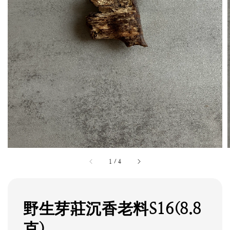
1
/
4
野生芽莊沉香老料S16(8.8
克)