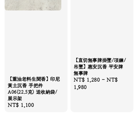
【直切無事牌掛墜/項鍊/
吊墜】惠安沉香 平安牌
無事牌
【重油老料生聞香】印尼
Regular
NT$ 1,280
-
NT$
黃土沉香 手把件
price
1,980
A06(22.5克) 送收納袋/
展示架
Regular
NT$ 1,100
price