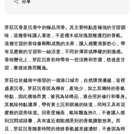
分享
芽莊沉香是沉香中的極品用香。其主要特點是極強的甘甜韻
味，這種香味讓人著迷，不是檀木或玫瑰那種濃烈的香氣。
這種甘甜的香味像剛剛成熟的水果，讓人感覺清新舒心，帶
有瓜蜜般的甘甜和一絲涼意，不同於薄荷或檸檬的刺激感。
香味變化上，芽莊沉香初時帶有一些涼爽和苦澀，然後是甘
甜，最後淡雅而飄逸。
芽莊位於越南中南部的一個港口城市，自然環境優越，這裡
盛產沉香。芽莊沉香因為稀有，產地少，加之其獨特的香氣
特點，因此價格昂貴，被視為珍稀品，適合用於修行和養身。
其氣味特點濃厚，帶有黃土沉和棋楠的味道，同時又具有花
蜜般的甜美味道。回香度極高，氣味飄逸持久，不會讓人感
到沉悶或頭暈，具有遠近都能感受到的香氣擴散效果。而
且，芽莊沉香隨著時間的推移香氣越來越濃郁，不會因為時