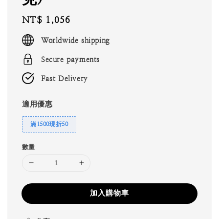
Regular
NT$ 1,056
price
Worldwide shipping
Secure payments
Fast Delivery
適用優惠
滿1500現折50
數量
加入購物車