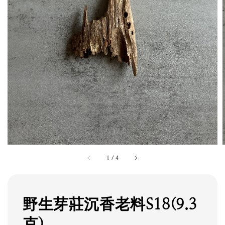
1
/
4
野生芽莊沉香老料S18(9.3
克)