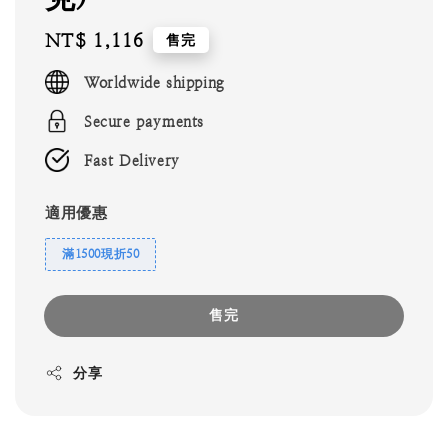
Regular
NT$ 1,116
售完
price
Worldwide shipping
Secure payments
Fast Delivery
適用優惠
滿1500現折50
售完
分享