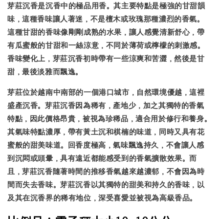
芽莊沉香是沉香中的極品用香。其主要特點是極強的甘甜韻
味，這種香味讓人著迷，不是檀木或玫瑰那種濃烈的香氣。
這種甘甜的香味像剛剛成熟的水果，讓人感覺清新舒心，帶
有瓜蜜般的甘甜和一絲涼意，不同於薄荷或檸檬的刺激感。
香味變化上，芽莊沉香初時帶有一些涼爽和苦澀，然後是甘
甜，最後淡雅而飄逸。
芽莊位於越南中南部的一個港口城市，自然環境優越，這裡
盛產沉香。芽莊沉香因為稀有，產地少，加之其獨特的香氣
特點，因此價格昂貴，被視為珍稀品，適合用於修行和養身。
其氣味特點濃厚，帶有黃土沉和棋楠的味道，同時又具有花
蜜般的甜美味道。回香度極高，氣味飄逸持久，不會讓人感
到沉悶或頭暈，具有遠近都能感受到的香氣擴散效果。而
且，芽莊沉香隨著時間的推移香氣越來越濃郁，不會因為時
間而失去香味。芽莊沉香以其獨特的甜美和持久的香味，以
及其在沉香界的稀有地位，深受喜愛並被視為高級香品。