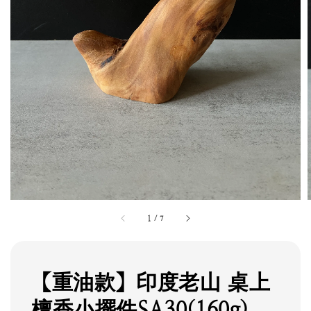
1
/
7
【重油款】印度老山 桌上
檀香小擺件SA30(160g)