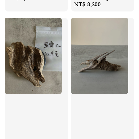
Regular
NT$ 8,200
price
price