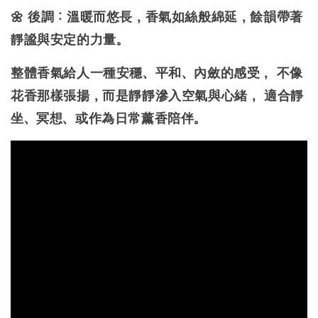
🌼 後調：溫暖而悠長，香氣如絲般綿延，餘韻帶著
靜謐與安定的力量。
整體香氣給人一種安穩、平和、內斂的感受， 不像
花香那樣張揚，而是靜靜滲入空氣與心緒， 適合靜
坐、冥想、或作為日常薰香陪伴。