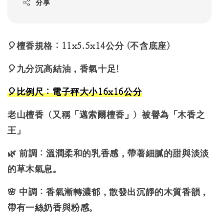
分享
🎈檀香規格：11x5.5x14公分 (不含底座)
🎈九分沉高結油，香氣十足!
🎈
比例尺：電子秤大小16x16公分
老山檀香（又稱「邁索爾檀香」）被譽為「木香之
王」
🌿 前調：溫潤柔和的乳香感，帶著細膩的甜與淡淡
的草木氣息。
🌸 中調：香氣漸轉濃郁，散發出沉靜的木質香韻，
帶有一絲奶香與粉感。