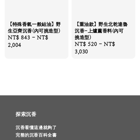
【特殊香氣一般結油】野
【重油款】野生北乾達魯
生亞齊沉香(內可挑造型)
沉香-上爐薰香料(內可
Regular
NT$ 843
-
NT$
挑造型)
Regular
NT$ 520
-
NT$
price
2,004
price
3,030
探索沉香
沉香看懂這邊就夠了
完整的沉香百科全書