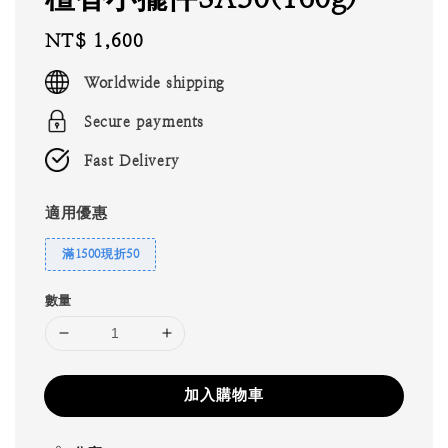
Regular
NT$ 1,600
price
Worldwide shipping
Secure payments
Fast Delivery
適用優惠
滿1500現折50
數量
加入購物車