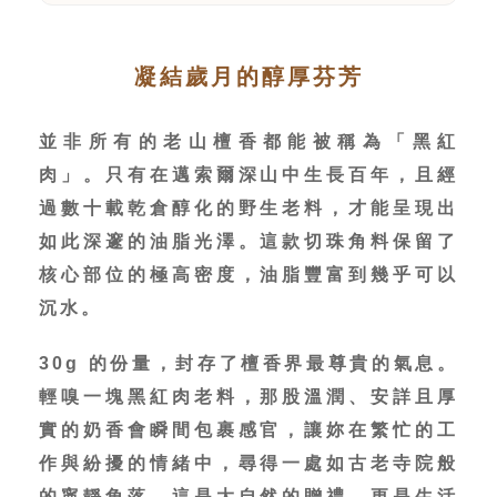
凝結歲月的醇厚芬芳
並非所有的老山檀香都能被稱為「黑紅
肉」。只有在邁索爾深山中生長百年，且經
過數十載乾倉醇化的野生老料，才能呈現出
如此深邃的油脂光澤。這款切珠角料保留了
核心部位的極高密度，油脂豐富到幾乎可以
沉水。
30g 的份量，封存了檀香界最尊貴的氣息。
輕嗅一塊黑紅肉老料，那股溫潤、安詳且厚
實的奶香會瞬間包裹感官，讓妳在繁忙的工
作與紛擾的情緒中，尋得一處如古老寺院般
的寧靜角落。這是大自然的贈禮，更是生活