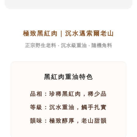
極致黑紅肉｜沉水邁索爾老山
正宗野生老料 ‧ 沉水級重油 ‧ 隨機角料
黑紅肉重油特色
品相：珍稀黑紅肉，稀少品
等級：沉水重油，觸手扎實
韻味：極致醇厚，老山甜韻