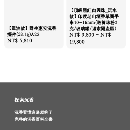
【頂級黑紅肉圓珠_沉水
款】印度老山壇香單圈手
串10~16mm(送養珠粉3
【重油款】野生惠安沉香
克/玻璃罐/邁索爾產區)
擺件(58.1g)A22
Regular
NT$ 9,800
-
NT$
Regular
NT$ 5,810
price
19,800
price
探索沉香
沉香看懂這邊就夠了
完整的沉香百科全書