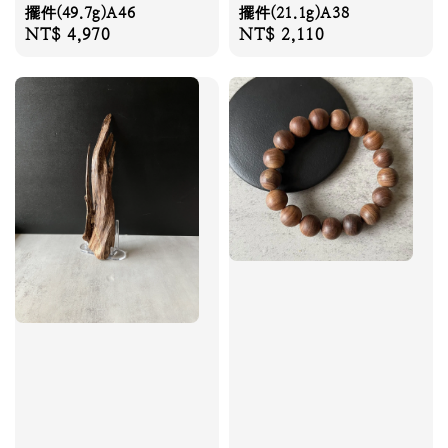
擺件(49.7g)A46
擺件(21.1g)A38
Regular
NT$ 4,970
Regular
NT$ 2,110
price
price