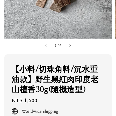
1
/
6
【小料/切珠角料/沉水重
油款】野生黑紅肉印度老
山檀香30g(隨機造型)
Regular
NT$ 1,500
price
Worldwide shipping