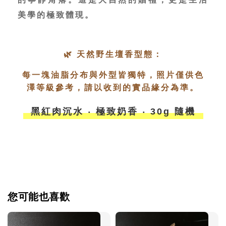
美學的極致體現。
🌿 天然野生壇香型態：
每一塊油脂分布與外型皆獨特，照片僅供色
澤等級參考，請以收到的實品緣分為準。
黑紅肉沉水 ‧ 極致奶香 ‧ 30g 隨機
您可能也喜歡