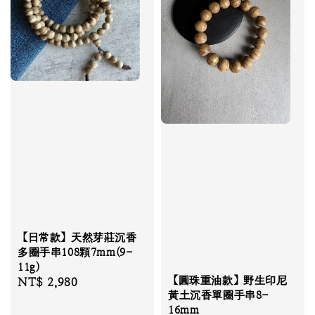
【日常款】天然芽莊沉香
多圈手串108顆7mm(9-
11g)
【圓珠重油款】野生印尼
Regular
NT$ 2,980
黃土沉香單圈手串8-
price
16mm