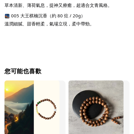
草本清新、薄荷氣息，提神又療癒，超適合文青風格。
 005 大王棋楠沉香（約 80 炷 / 20g）
溫潤細膩、甜香輕柔，氣場立現，柔中帶勁。
您可能也喜歡