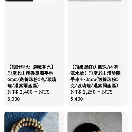
【設計理念_晨曦暮允】
【頂級黑紅肉圓珠/內有
印度老山檀香單圈手串
沉水款】印度老山壇雙圈
6mm(送養珠粉3克/玻璃
手串4~8mm(送養珠粉3
罐/邁索爾產區)
克/玻璃罐/邁索爾產區)
Regular
NT$ 2,400
-
NT$
Regular
NT$ 2,250
-
NT$
price
3,000
price
5,400