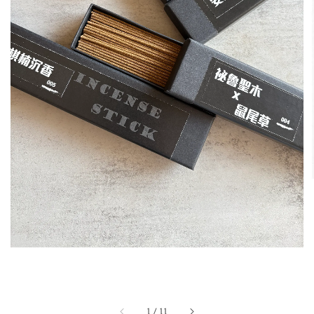
1
/
11