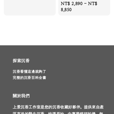
Regular
NT$ 2,890
-
NT$
price
8,850
探索沉香
沉香看懂這邊就夠了
完整的沉香百科全書
關於我們
上景沉香工作室是您的沉香收藏好夥伴。提供來自產
區直送的野生沉香，純淨原始，由專業鏡頭拍攝。無