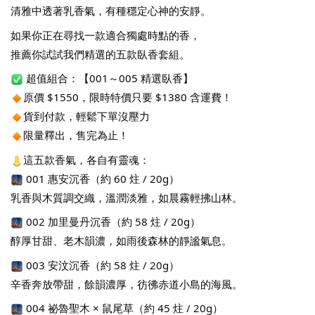
清雅中透著乳香氣，有種穩定心神的安靜。
如果你正在尋找一款適合獨處時點的香，
推薦你試試我們精選的五款臥香套組。
 超值組合：【001～005 精選臥香】
原價 $1550，限時特價只要 $1380 含運費！
貨到付款，輕鬆下單沒壓力
限量釋出，售完為止！
這五款香氣，各自有靈魂：
 001 惠安沉香（約 60 炷 / 20g）
乳香與木質調交織，溫潤淡雅，如晨霧輕拂山林。
 002 加里曼丹沉香（約 58 炷 / 20g）
醇厚甘甜、老木韻濃，如雨後森林的靜謐氣息。
 003 安汶沉香（約 58 炷 / 20g）
辛香奔放帶甜，餘韻濃厚，彷彿赤道小島的海風。
 004 祕魯聖木 × 鼠尾草（約 45 炷 / 20g）