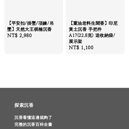
【平安扣/掛墜/項鍊/吊
【重油老料生聞香】印尼
墜】天然大王棋楠沉香
黃土沉香 手把件
Regular
NT$ 2,980
A17(22.8克) 送收納袋/
展示架
price
Regular
NT$ 1,100
price
探索沉香
沉香看懂這邊就夠了
完整的沉香百科全書