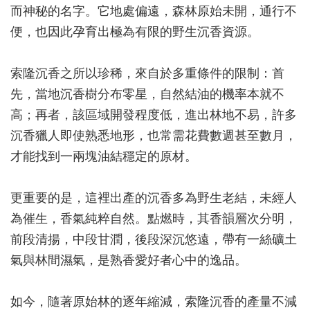
而神秘的名字。它地處偏遠，森林原始未開，通行不
便，也因此孕育出極為有限的野生沉香資源。
索隆沉香之所以珍稀，來自於多重條件的限制：首
先，當地沉香樹分布零星，自然結油的機率本就不
高；再者，該區域開發程度低，進出林地不易，許多
沉香獵人即使熟悉地形，也常需花費數週甚至數月，
才能找到一兩塊油結穩定的原材。
更重要的是，這裡出產的沉香多為野生老結，未經人
為催生，香氣純粹自然。點燃時，其香韻層次分明，
前段清揚，中段甘潤，後段深沉悠遠，帶有一絲礦土
氣與林間濕氣，是熟香愛好者心中的逸品。
如今，隨著原始林的逐年縮減，索隆沉香的產量不減