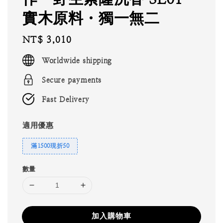
實木原料・獨一無二
Regular
NT$ 3,010
price
Worldwide shipping
Secure payments
Fast Delivery
適用優惠
滿1500現折50
數量
加入購物車