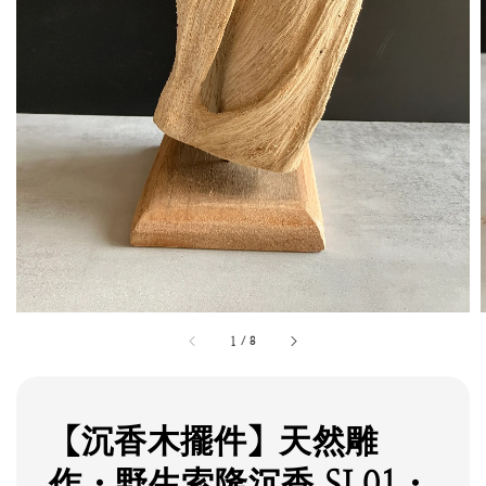
1
/
8
【沉香木擺件】天然雕
作・野生索隆沉香 SL01・