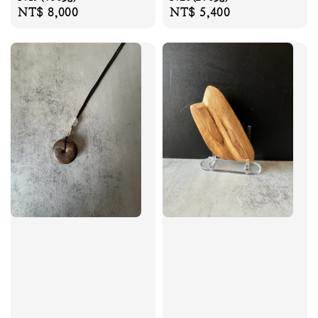
Regular
NT$ 8,000
Regular
NT$ 5,400
price
price