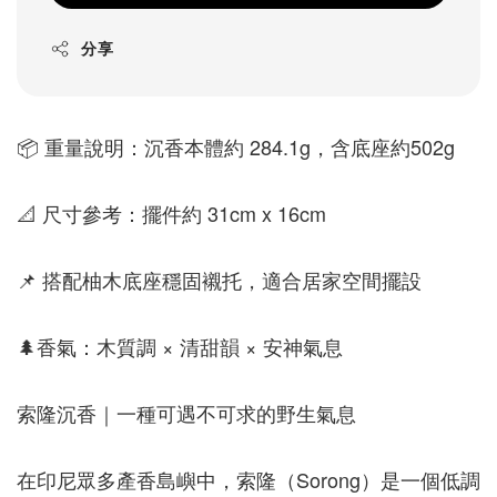
分享
📦 重量說明：沉香本體約 284.1g，含底座約502g
📐 尺寸參考：擺件約 31cm x 16cm
📌 搭配柚木底座穩固襯托，適合居家空間擺設
🌲香氣：木質調 × 清甜韻 × 安神氣息
索隆沉香｜一種可遇不可求的野生氣息
在印尼眾多產香島嶼中，索隆（Sorong）是一個低調