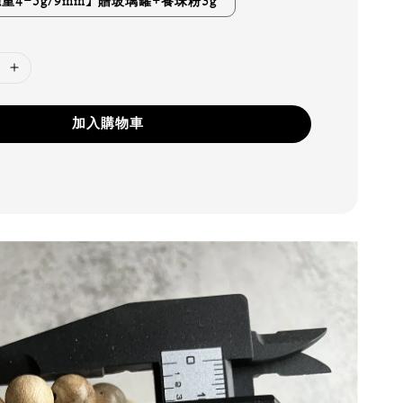
重4-5g/9mm】贈玻璃罐+養珠粉3g
加入購物車