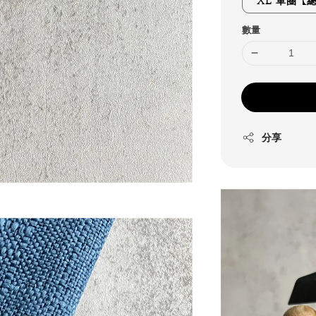
XL 單圈【總
數量
分享