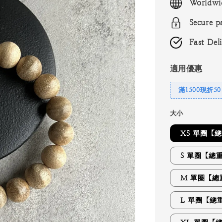
Worldwi
Secure p
Fast Del
適用優惠
滿1500現折50
大小
XS 單圈【總
S 單圈【總重
M 單圈【總
L 單圈【總重