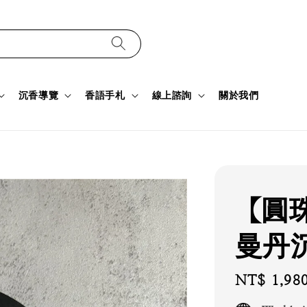
沉香導覽
香語手札
線上諮詢
關於我們
【圓
曼丹
Regular
NT$ 1,98
price