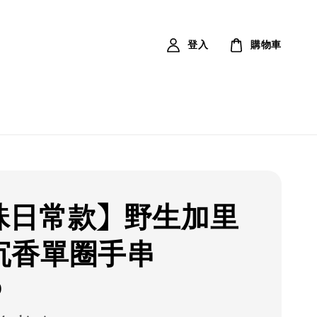
登入
購物車
珠日常款】野生加里
沉香單圈手串
0